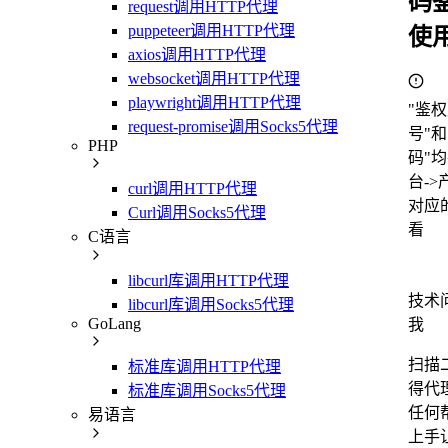
码
request调用HTTP代理
puppeteer调用HTTP代理
使
axios调用HTTP代理
websocket调用HTTP代理
playwright调用HTTP代理
"鉴
request-promise调用Socks5代理
号"
PHP
码"
台-
curl调用HTTP代理
对应
Curl调用Socks5代理
看
C语言
libcurl库调用HTTP代理
技术
libcurl库调用Socks5代理
GoLang
我
扫描
标准库调用HTTP代理
得代
标准库调用Socks5代理
任何
易语言
上手