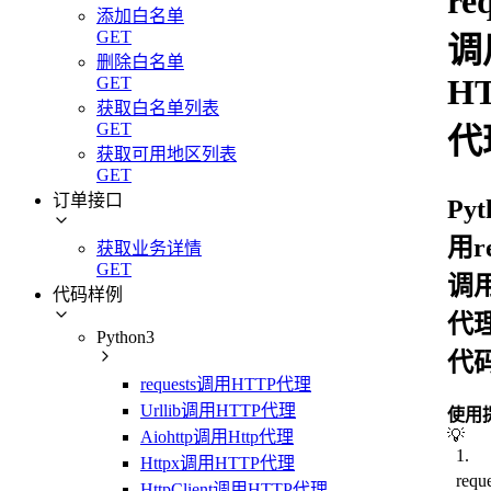
re
添加白名单
GET
调
删除白名单
H
GET
获取白名单列表
GET
代
获取可用地区列表
GET
订单接口
Py
用re
获取业务详情
GET
调用
代码样例
代理
Python3
代
requests调用HTTP代理
Urllib调用HTTP代理
使用
💡
Aiohttp调用Http代理
1
.
Httpx调用HTTP代理
req
HttpClient调用HTTP代理