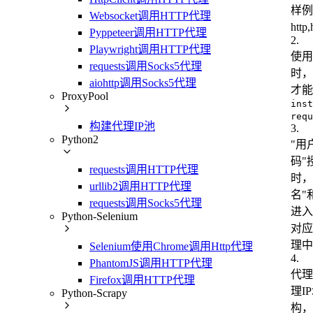
样例
Websocket调用HTTP代理
http
Pyppeteer调用HTTP代理
2
.
Playwright调用HTTP代理
使用r
requests调用Socks5代理
时，
aiohttp调用Socks5代理
才能
ProxyPool
inst
requ
构建代理IP池
3
.
Python2
"用
码"
requests调用HTTP代理
时，
urllib2调用HTTP代理
名"
requests调用Socks5代理
进入
Python-Selenium
对应
理中
Selenium使用Chrome调用Http代理
4
.
PhantomJS调用HTTP代理
代理
Firefox调用HTTP代理
理I
Python-Scrapy
构，