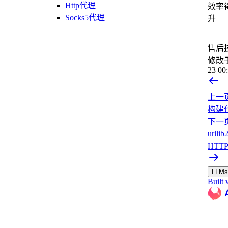
Http代理
效率
Socks5代理
升
售后
修改
23 00
上一
构建
下一
urll
HTT
LLMs.
Built 