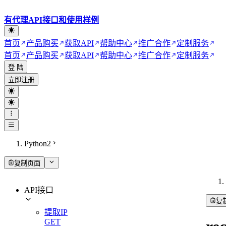
有代理API接口和使用样例
首页
产品购买
获取API
帮助中心
推广合作
定制服务
首页
产品购买
获取API
帮助中心
推广合作
定制服务
登 陆
立即注册
Python2
复制页面
API接口
复
提取IP
GET